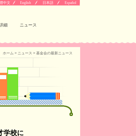
體中文
English
日本語
Español
詳細
ニュース
ホーム
>
ニュース
> 基金会の最新ニュース
才学校に