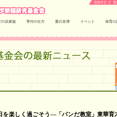
简体中文
繁
での浜家族
寄付の仕方
愛の名簿
イベント
保育の
日を楽しく過ごそう―「パンだ教室」東華育