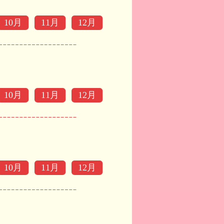
10月
11月
12月
10月
11月
12月
10月
11月
12月