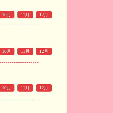
10月
11月
12月
10月
11月
12月
10月
11月
12月