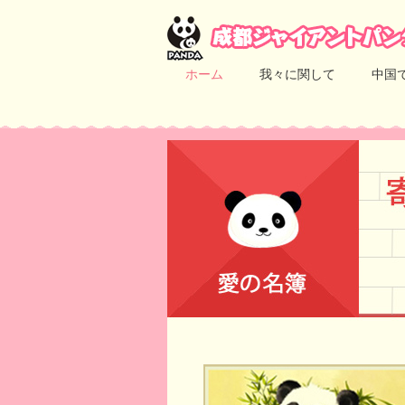
ホーム
我々に関して
中国