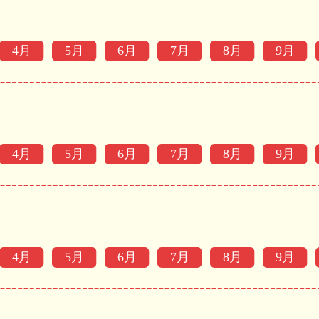
4月
5月
6月
7月
8月
9月
4月
5月
6月
7月
8月
9月
4月
5月
6月
7月
8月
9月