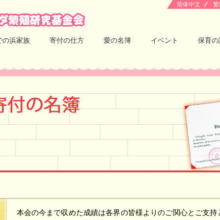
简体中文
繁
での浜家族
寄付の仕方
愛の名簿
イベント
保育の
本会の今まで収めた成績は各界の皆様よりのご関心とご支持