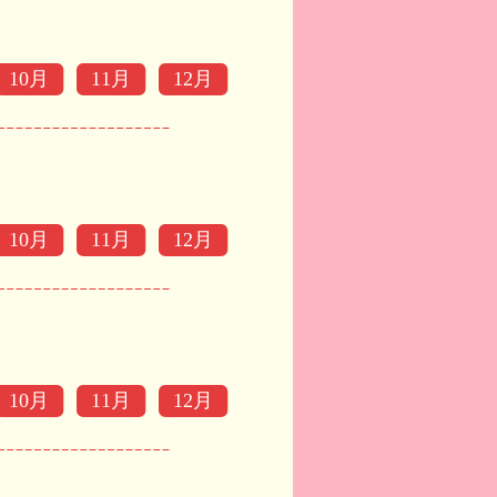
10月
11月
12月
10月
11月
12月
10月
11月
12月