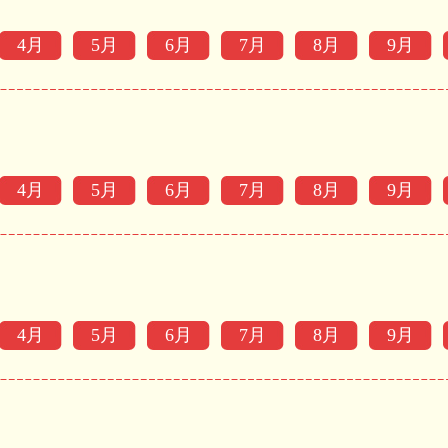
4月
5月
6月
7月
8月
9月
4月
5月
6月
7月
8月
9月
4月
5月
6月
7月
8月
9月