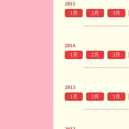
2015
1月
2月
3月
2014
1月
2月
3月
2013
1月
2月
3月