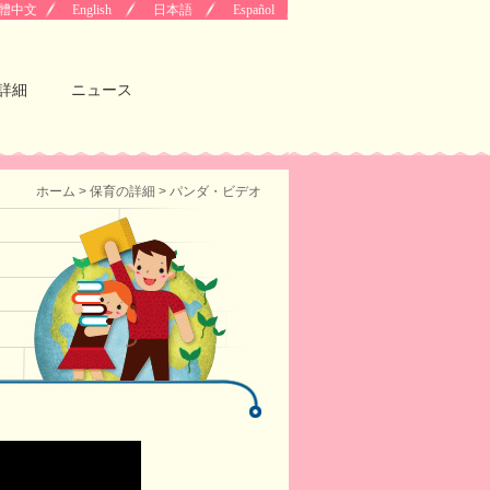
體中文
English
日本語
Español
詳細
ニュース
ホーム
>
保育の詳細
> パンダ・ビデオ