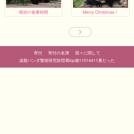
蜀祥の食事時間
Merry Christmas！
寄付
寄付の名簿
我々に関して
成都パンダ繁殖研究財団蜀icp備11014411番だった