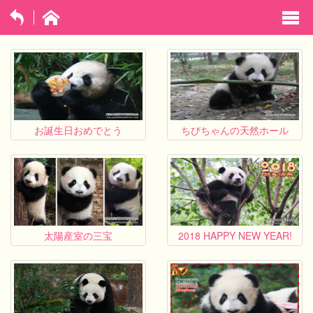
exp
navi
opti
お誕生日おめでとう
ちびちゃんの天然ホール
太陽産室の三宝
2018 HAPPY NEW YEAR!